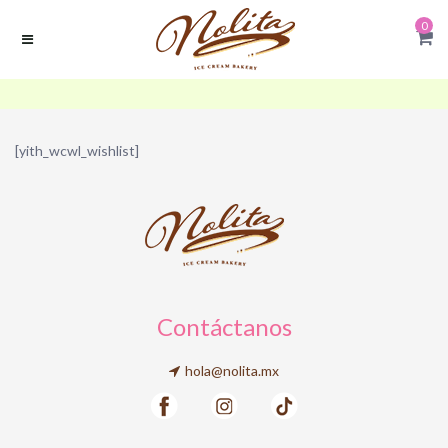
0
[yith_wcwl_wishlist]
Contáctanos
hola@nolita.mx