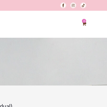
0
idual)