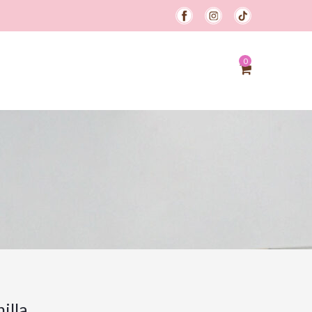
0
illa