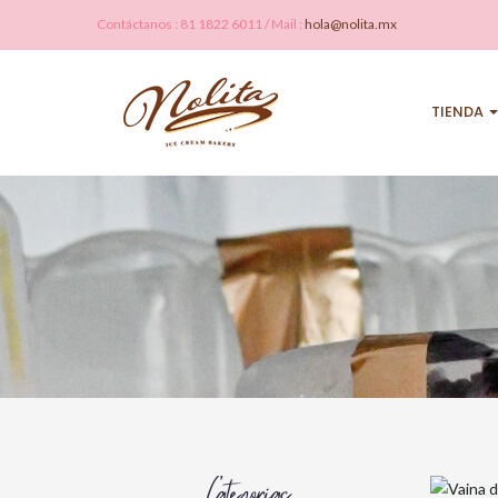
Contáctanos : 81 1822 6011 / Mail :
hola@nolita.mx
TIENDA
Categorías